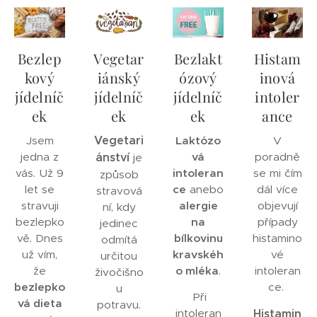
Bezlep
Vegetar
Bezlakt
Histam
kový
iánský
ózový
inová
jídelníč
jídelníč
jídelníč
intoler
ek
ek
ek
ance
Vegetari
Jsem
Laktózo
V
jedna z
ánství
vá
poradně
je
vás. Už 9
intoleran
se mi čím
způsob
let se
ce
anebo
dál více
stravová
stravuji
a
lergie
objevují
ní, kdy
bezlepko
na
případy
jedinec
vě. Dnes
bílkovinu
histamino
odmítá
už vím,
kravskéh
vé
určitou
že
o mléka
.
intoleran
živočišno
bezlepko
ce.
u
Při
vá dieta
potravu.
intoleran
Histamin