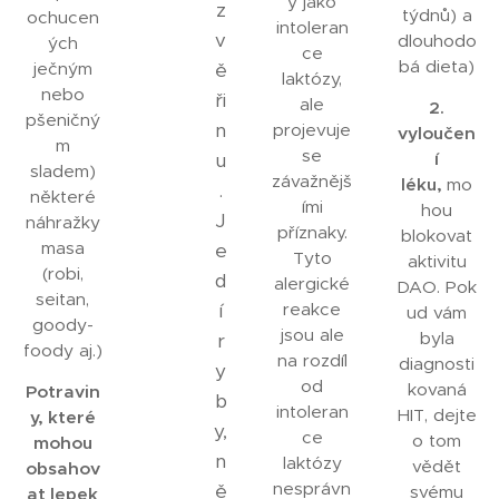
y jako
z
týdnů) a
ochucen
intoleran
v
dlouhodo
ých
ce
bá dieta)
ječným
ě
laktózy,
nebo
ři
ale
2.
pšeničný
n
projevuje
vyloučen
m
se
u
í
sladem)
závažnějš
léku,
mo
.
některé
ími
hou
J
náhražky
příznaky.
blokovat
masa
e
Tyto
aktivitu
(robi,
d
alergické
DAO. Pok
seitan,
í
reakce
ud vám
goody-
jsou ale
byla
r
foody aj.)
na rozdíl
diagnosti
y
od
kovaná
Potravin
b
intoleran
HIT, dejte
y, které
y,
ce
o tom
mohou
n
laktózy
vědět
obsahov
nesprávn
ě
svému
at lepek