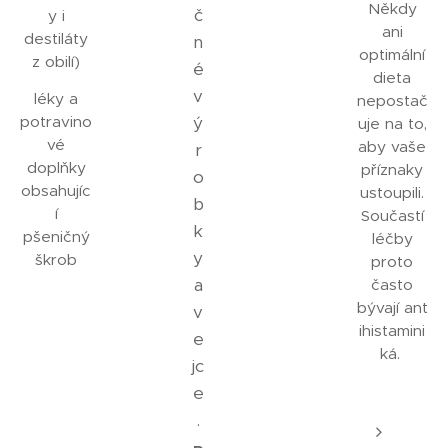
Někdy
č
y i
ani
destiláty
n
optimální
z obilí)
é
dieta
v
léky a
nepostač
potravino
ý
uje na to,
vé
aby vaše
r
doplňky
příznaky
o
obsahujíc
ustoupili.
b
í
Součastí
k
pšeničný
léčby
y
škrob
proto
a
často
bývají ant
v
ihistamini
e
ká.
jc
e
.