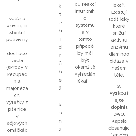
ou reakcí
lekáři.
k
imunitníh
Existují
t
o
většina
totiž léky,
e
systému
uzenin, in
které
ří
a v
stantní
snižují
i
tomto
potraviny
aktivitu
případě
,
d
enzýmu
by měl
dochuco
diaminoo
r
být
vadla
xidáza v
ů
okamžitě
(škroby v
našem
b
vyhledán
kečupec
těle.
e
lékař.
h a
3.
ž
majonézá
vyzkouš
ch,
,
ejte
výtažky z
k
doplnit
pšenice
o
DAO
.
v
n
Kapsle
sójových
obsahujíc
z
omáčkác
í enzým