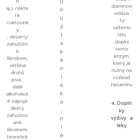
u
h
diaminoo
aj.), někte
m
xidáza.
ré
u
Ty
cukrovink
jí
vašemu
y
t
tělu
, dezerty
doplní
a
zahuštěn
tento
é
k
enzým,
škrobem,
é
který je
většina
m
nutný na
druhů
l
rozklad
piva,
é
histamínu
další
k
alkoholick
é nápoje
o
Dopln
4.
(likéry
,
ky
zahušťov
výživy a
m
ané
léky
l
škrobem,
é
teoretick