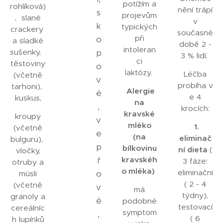
potížím a
rohlíková)
nění trápí
s
projevům
, slané
v
k
typických
crackery
současné
při
o
a sladké
době 2 -
intoleran
sušenky,
p
3 % lidí.
ci
těstoviny
o
laktózy.
Léčba
(včetně
v
probíha v
tarhoni),
Alergie
é
e 4
kuskus,
na
,
krocích:
kravské
kroupy
v
mléko
1.
(včetně
e
(na
eliminač
bulguru),
p
bílkovinu
ní dieta
(
vločky,
ř
kravskéh
3 fáze:
otruby a
o mléka)
eliminační
o
müsli
( 2 - 4
(včetně
v
má
týdny),
granoly a
é
podobné
testovací
cereálníc
symptom
,
( 6
h lupínků