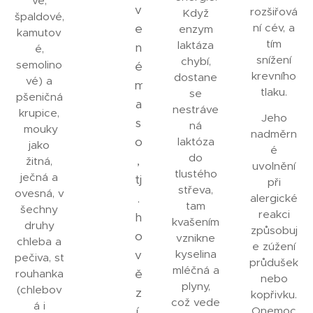
vé,
v
rozšiřová
Když
špaldové,
e
ní cév, a
enzym
kamutov
tím
laktáza
n
é,
snížení
chybí,
semolino
é
krevního
dostane
vé) a
m
tlaku.
se
pšeničná
a
nestráve
krupice,
Jeho
s
ná
mouky
nadměrn
o
laktóza
jako
é
do
,
žitná,
uvolnění
tlustého
ječná a
tj
při
střeva,
ovesná, v
.
alergické
tam
šechny
reakci
h
kvašením
druhy
způsobuj
o
vznikne
chleba a
e zúžení
v
kyselina
pečiva, st
průdušek
mléčná a
ě
rouhanka
nebo
plyny,
(chlebov
z
kopřivku.
což vede
á i
í,
Onemoc