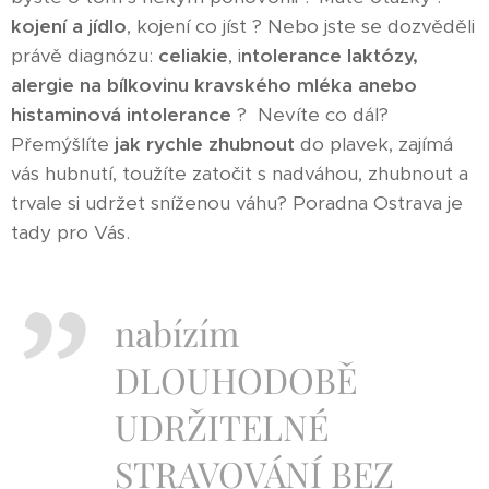
kojení a jídlo
, kojení co jíst ? Nebo jste se dozvěděli
právě diagnózu:
celiakie
, i
ntolerance laktózy,
alergie na bílkovinu kravského mléka anebo
histaminová intolerance
? Nevíte co dál?
Přemýšlíte
jak rychle zhubnout
do plavek, zajímá
vás hubnutí, toužíte zatočit s nadváhou, zhubnout a
trvale si udržet sníženou váhu? Poradna Ostrava je
tady pro Vás.​
nabízím
DLOUHODOBĚ
UDRŽITELNÉ
STRAVOVÁNÍ BEZ