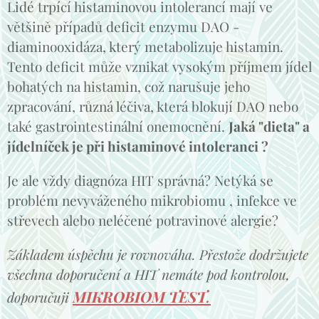
Lidé trpící histaminovou intolerancí mají ve
většině případů deficit enzymu DAO -
diaminooxidáza, který metabolizuje histamin.
Tento deficit může vznikat vysokým příjmem jídel
bohatých na histamin, což narušuje jeho
zpracování, různá léčiva, která blokují DAO nebo
také gastrointestinální onemocnění.
Jaká "dieta" a
jídelníček je při histaminové intoleranci ?
Je ale vždy diagnóza HIT správná? Netýká se
problém nevyváženého mikrobiomu , infekce ve
střevech alebo neléčené potravinové alergie?
Základem úspěchu je rovnováha. Přestože dodržujete
všechna doporučení a HIT nemáte pod kontrolou,
.
MIKROBIOM
TEST
doporučuji