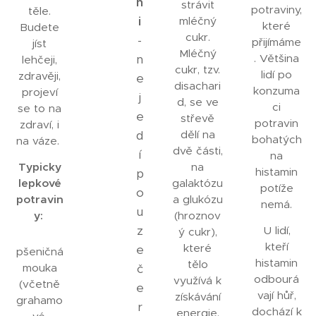
n
strávit
potraviny,
těle.
i
mléčný
které
Budete
cukr.
-
přijímáme
jíst
Mléčný
n
. Většina
lehčeji,
cukr, tzv.
lidí po
zdravěji,
e
disachari
konzuma
projeví
j
d, se ve
ci
se to na
e
střevě
potravin
zdraví, i
d
dělí na
bohatých
na váze.
dvě části,
í
na
Typicky
na
histamin
p
lepkové
galaktózu
potíže
o
potravin
a glukózu
nemá.
u
y:
(hroznov
z
U lidí,
ý cukr),
kteří
které
e
pšeničná
histamin
tělo
mouka
č
odbourá
využívá k
(včetně
e
vají hůř,
získávání
grahamo
r
dochází k
energie.