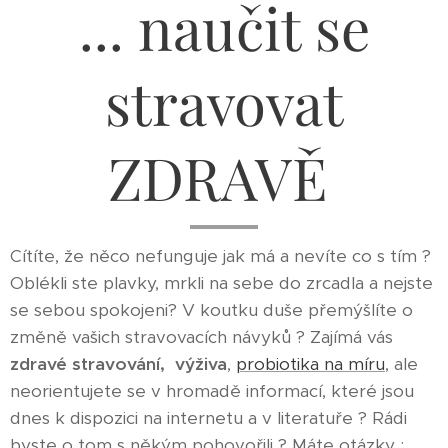
... naučit se
stravovat
ZDRAVĚ
Cítíte, že něco nefunguje jak má a nevíte co s tím ?
Oblékli ste plavky, mrkli na sebe do zrcadla a nejste
se sebou spokojeni? V koutku duše přemýšlíte o
změně vašich stravovacích návyků ? Zajímá vás
zdravé stravování, výživa
,
probiotika na míru
, ale
neorientujete se v hromadě informací, které jsou
dnes k dispozici na internetu a v literatuře ? Rádi
byste o tom s někým pohovořili ? Máte otázky :