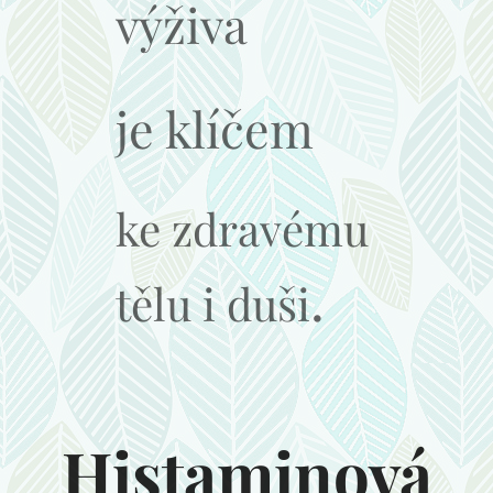
výživa
je klíčem
ke zdravému
.
tělu i duši
Histaminová