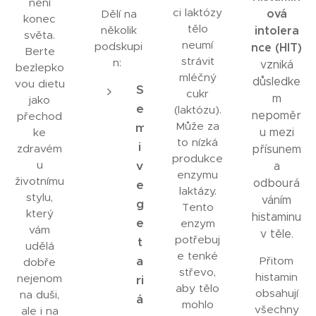
není
ci laktózy
ová
Dělí na
konec
tělo
několik
intolera
světa.
neumí
podskupi
nce (HIT)
Berte
strávit
n:
vzniká
bezlepko
mléčný
důsledke
vou dietu
S
cukr
m
jako
e
(laktózu).
nepoměr
přechod
Může za
m
ke
u mezi
to nízká
i
zdravém
přísunem
produkce
u
v
a
enzymu
životnímu
odbourá
e
laktázy.
stylu,
váním
g
Tento
který
histaminu
e
enzym
vám
v těle.
potřebuj
t
udělá
e tenké
a
Přitom
dobře
střevo,
histamin
nejenom
ri
aby tělo
obsahují
na duši,
á
mohlo
všechny
ale i na