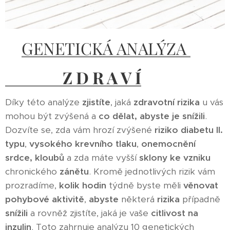
GENETICKÁ ANALÝZA
Z D R A V Í
Díky této analýze
zjistíte
, jaká
zdravotní rizika
u vás
mohou být zvýšená a
co dělat, abyste je snížili
.
Dozvíte se, zda vám hrozí zvýšené
riziko diabetu II.
typu
,
vysokého krevního tlaku
,
onemocnění
srdce,
kloubů
a zda máte vyšší
sklony ke vzniku
chronického
zánětu
. Kromě jednotlivých rizik vám
prozradíme,
kolik hodin
týdně byste měli
věnovat
pohybové aktivitě
,
abyste
některá
rizika
případně
snížili
a rovněž zjistíte, jaká je vaše
citlivost na
inzulin
. Toto zahrnuje analýzu 10 genetických