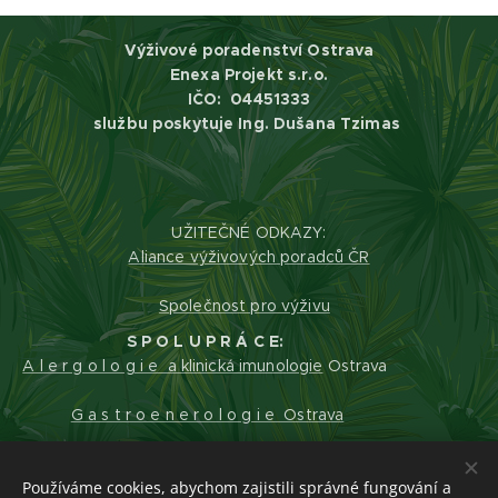
Výživové poradenství Ostrava
Enexa Projekt s.r.o.
IČO:
04451333
službu poskytuje Ing. Dušana Tzimas
UŽITEČNÉ ODKAZY:
Aliance výživových poradců ČR
Společnost pro výživu
S P O L U P R Á C E:
A l e r g o l o g i e a klinická imunologie
Ostrava
G a s t r o e n e r o l o g i e Ostrava
P r o b i o t i c k é s i r u p y
Používáme cookies, abychom zajistili správné fungování a