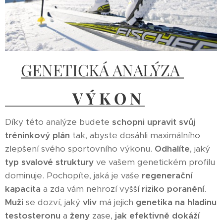
GENETICKÁ ANALÝZA
V Ý K O N
Díky této analýze budete
schopni upravit svůj
tréninkový plán
tak, abyste dosáhli maximálního
zlepšení svého sportovního výkonu.
Odhalíte
, jaký
typ svalové struktury
ve vašem genetickém profilu
dominuje. Pochopíte, jaká je vaše
regenerační
kapacita
a zda vám nehrozí vyšší
riziko poranění
.
Muži
se dozví, jaký
vliv
má jejich
genetika na hladinu
testosteronu
a
ženy
zase,
jak efektivně dokáží