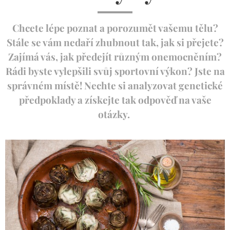
Chcete lépe poznat a porozumět vašemu tělu?
Stále se vám nedaří zhubnout tak, jak si přejete?
Zajímá vás, jak předejít různým onemocněním?
Rádi byste vylepšili svůj sportovní výkon? Jste na
správném místě! Nechte si analyzovat genetické
předpoklady a získejte tak odpověď na vaše
otázky.