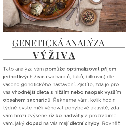
GENETICKÁ ANALÝZA
V Ý Ž I V A
Tato analýza vám
pomůže optimalizovat příjem
jednotlivých živin
(sacharidů, tuků, bílkovin) dle
vašeho genetického nastavení. Zjistíte, zda je pro
vás
vhodnější dieta s nižším nebo naopak vyšším
obsahem sacharidů
. Řekneme vám, kolik hodin
týdně byste měli věnovat pohybové aktivitě, zda
vám hrozí zvýšené
riziko nadváhy
a prozradíme
vám, jaký
dopad
na vás mají
dietní chyby
. Rovněž